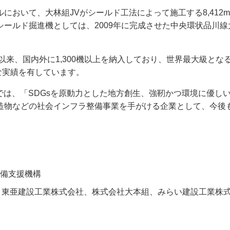
いて、大林組JVがシールド工法によって施工する8,412mの
ールド掘進機としては、2009年に完成させた中央環状品川線大
来、国内外に1,300機以上を納入しており、世界最大級となる
な実績を有しています。
」では、「SDGsを原動力とした地方創生、強靭かつ環境に優し
造物などの社会インフラ整備事業を手がける企業として、今後も
備支援機構
、東亜建設工業株式会社、株式会社大本組、みらい建設工業株