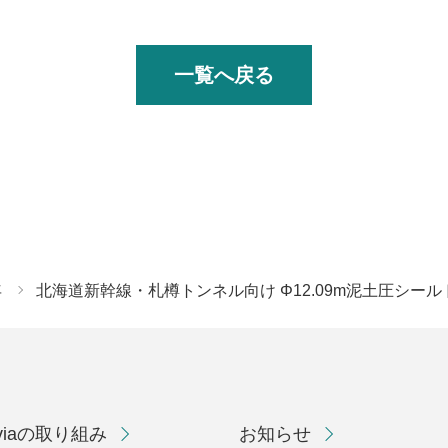
一覧へ戻る
年
北海道新幹線・札樽トンネル向け Φ12.09m泥土圧シー
eviaの取り組み
お知らせ