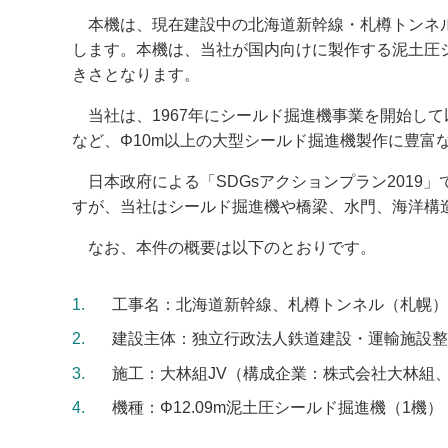
本機は、現在建設中の北海道新幹線・札樽トンネルにお
します。本機は、当社が国内向けに製作する泥土圧シ
きさとなります。
当社は、1967年にシールド掘進機事業を開始して以
など、Φ10m以上の大型シールド掘進機製作に豊富
日本政府による「SDGsアクションプラン2019
すが、当社はシールド掘進機や橋梁、水門、海洋構
なお、本件の概要は以下のとおりです。
1
工事名：北海道新幹線、札樽トンネル（札幌）
2
建設主体：独立行政法人鉄道建設・運輸施設整
3
施工：大林組JV（構成企業：株式会社大林組
4
機種：Φ12.09m泥土圧シールド掘進機（1機）