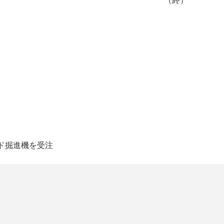
（終）
ルド掘進機を受注