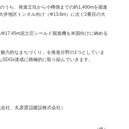
うち、発進立坑から小樽側までの約1,400mを掘進
井地区トンネル向け（Φ13.6m）に次ぐ2番目の大
Φ17.45m泥土圧シールド掘進機を米国向けに納める
い魅力的なまちづくり」を推進分野の1つとしていま
SDGs達成に積極的に取り組んでいきます。
式会社、丸彦渡辺建設株式会社）