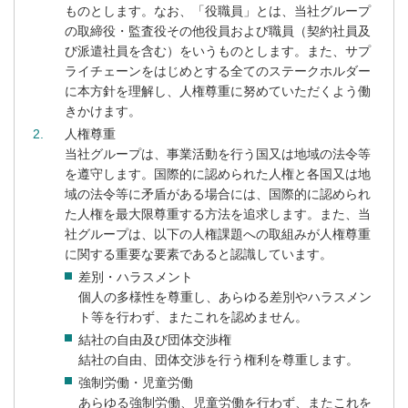
ものとします。なお、「役職員」とは、当社グループ
の取締役・監査役その他役員および職員（契約社員及
び派遣社員を含む）をいうものとします。また、サプ
ライチェーンをはじめとする全てのステークホルダー
に本方針を理解し、人権尊重に努めていただくよう働
きかけます。
2
人権尊重
当社グループは、事業活動を行う国又は地域の法令等
を遵守します。国際的に認められた人権と各国又は地
域の法令等に矛盾がある場合には、国際的に認められ
た人権を最大限尊重する方法を追求します。また、当
社グループは、以下の人権課題への取組みが人権尊重
に関する重要な要素であると認識しています。
差別・ハラスメント
個人の多様性を尊重し、あらゆる差別やハラスメン
ト等を行わず、またこれを認めません。
結社の自由及び団体交渉権
結社の自由、団体交渉を行う権利を尊重します。
強制労働・児童労働
あらゆる強制労働、児童労働を行わず、またこれを